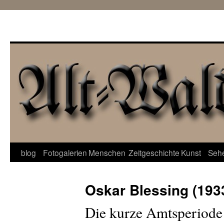
Zum
blog
Fotogalerien
Menschen
Zeitgeschichte
Kunst
Seh
Inhalt
Oskar Blessing (193
springen
Die kurze Amtsperiode 