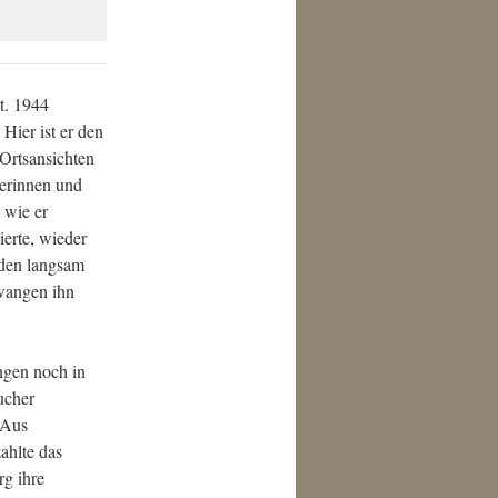
t. 1944
ier ist er den
Ortsansichten
gerinnen und
 wie er
ierte, wieder
änden langsam
zwangen ihn
ngen noch in
ucher
 Aus
ahlte das
g ihre