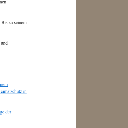
inen
. Bis zu seinem
h und
einem
eimatschutz in
ge der