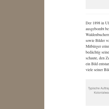
Der 1898 in Ul
ausgebombt bez
Waldenbuchern 
sowie Bilder v
Mitbürger erin
bedächtig seine
schaute, den Ze
ein Bild entst
viele seiner B
Typische Auftra
Kolonialwa