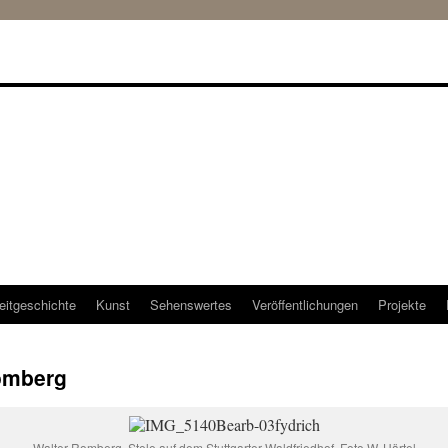
eitgeschichte
Kunst
Sehenswertes
Veröffentlichungen
Projekte
omberg
Walter Romberg, Stele auf dem Stuttgarter Waldfriedhof. Foto W. Härtel