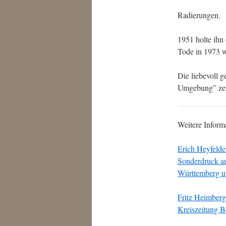
Radierungen.
1951 holte ihn
Tode in 1973 w
Die liebevoll 
Umgebung” zeig
Weitere Inform
Erich Heyfelde
Sonderdruck a
Württemberg u
Fritz Heimberg
Kreiszeitung 