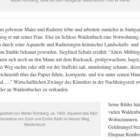
m geborene Maler und Radierer lebte und arbeitete zunächst in Stuttgar
og er mit seiner Frau Else im Schloss Waldenbuch eine Notwohnung. H
durch seine Aquarelle und Radierungen heimischer Landschafts- und 
om Städtle bekannt geworden. Siegfried Schulz erzählt: “Ältere Mitbür
nern sich noch an den Mann mit dem Rucksack, großgewachsen, hager,
n Weg suchte oder still vor der Staffelei saß, stundenlang schaute, skizz
ichenstift über das Papier führte, korrigierte, und wie unter seinen H
and…..” Wirtschaftlichen Zwänge des Künstlers in der Nachkriegszeit 
ilder an Waldenbucher zu verkaufen.
Seine Bilder hä
vielen Waldenb
gsarbeit von Walter Romberg, ca. 1950. Aquarell des A&O
renladens von Erich und Emilie Raith im Neuen Weg,
Wohnzimmern.
Waldenbuch.
Geldmangel bez
Ehepaar Romber