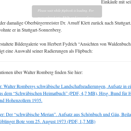
Einkäufe mit se
Please wait while flipbook is loading. For
more related info, FAQs and issues please
 der damalige Oberbürgermeister Dr. Arnulf Klett zurück nach Stuttgart
refer to
DearFlip WordPress Flipbook
ohnte er in Stuttgart-Sonnenberg.
Plugin Help
documentation.
gestaltete Bildergalerie von Herbert Fydrich “Ansichten von Waldenbuc
t eine Auswahl seiner Radierungen als Flipbuch:
ationen über Walter Romberg finden Sie hier:
r: Walter Rombergs schwäbische Landschaftsradierungen, Aufsatz in 
us dem “Schwäbischen Heimatbuch” (PDF, 4,7 MB), Hrsg. Bund für H
nd Hohenzollern 1935.
er: Der “schwäbische Merian”. Aufsatz aus Schönbuch und Gäu, Beila
Böblinger Bote vom 25. August 1973 (PDF, 1,7 MB)