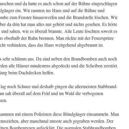
 rauschen und da hatte es auch schon auf der Bühne eingeschlagen
dgänger ein. Wir rannten ins Haus und auf die Bühne und
mbe zum Fenster hinauswerfen und die Brandstelle löschen. Wir
ber da drin hat man alles nur gehört und nichts gesehen. Es hörte
und sahen, wie es überall brannte. Alle Leute löschten soweit es
s oberhalb der Bahn brennen. Man rückte mit der Feuerspritze
icht verhindern, dass das Haus weitgehend abgebrannt ist.
es sehr schlimm aus. Da sind neben den Brandbomben auch noch
den alle Häuser mindestens abgedeckt und die Scheiben zerstört.
lang beim Dachdecken helfen.
lag noch Schnee und deshalb gingen die allermeisten Stabbrand-
n sah überall auf dem Feld und im Wald die verbogenen
uen.
sammen mit einem Polizisten diese Blindgänger einsammeln. Man
rausziehen, aber manchmal musste auch gegraben werden. Der
inzelnen Bombentypen aufgeklärt. Die normalen Stabbrandbomben