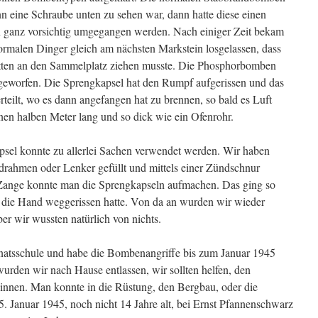
n eine Schraube unten zu sehen war, dann hatte diese einen
n ganz vorsichtig umgegangen werden. Nach einiger Zeit bekam
rmalen Dinger gleich am nächsten Markstein losgelassen, dass
litten an den Sammelplatz ziehen musste. Die Phosphorbomben
 geworfen. Die Sprengkapsel hat den Rumpf aufgerissen und das
teilt, wo es dann angefangen hat zu brennen, so bald es Luft
n halben Meter lang und so dick wie ein Ofenrohr.
psel konnte zu allerlei Sachen verwendet werden. Wir haben
adrahmen oder Lenker gefüllt und mittels einer Zündschnur
 Zange konnte man die Sprengkapseln aufmachen. Das ging so
t die Hand weggerissen hatte. Von da an wurden wir wieder
ber wir wussten natürlich von nichts.
rnatsschule und habe die Bombenangriffe bis zum Januar 1945
 wurden wir nach Hause entlassen, wir sollten helfen, den
innen. Man konnte in die Rüstung, den Bergbau, oder die
5. Januar 1945, noch nicht 14 Jahre alt, bei Ernst Pfannenschwarz