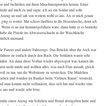
r und fuchtelten mit ihren Maschinenpistolen herum. Einer
rekt auf mich zu und sagte, ich sei ein Soldat und solle
 Anzug an und sah von weitem wohl so aus. Als er mich genau
,
”, ging er weiter. Mir schoss dasHerz in die Hosentasche
denn ich
e. Wenn er an mir heruntergefahren wäre, dann hätte er es bemerkt.
 habe die Pistole im Abwasserschacht in der Waschküche
atürlich niemand.
ele Panzer und andere Fahrzeuge. Das Brückle über die Aich war
 fuhren sie einfach durch den Bach. Die Soldaten waren sehr
hlafen. Als dann diese Vorhut wieder abgezogen war, kamen die
ren nicht müde und wollten alles, was nach Frau aussah, gleich
 voll zu tun, um die Weibsleute zu verstecken. Die Mädchen
nziehen und wurden im Bunker beim “Grünen Baum” versteckt.
d man konnte nicht verhindern, dass sich hin und wieder eine
sie aus und wurde sehr böse.
 Familie einen Anzug mit Schuhen und Hemd abzugeben hatte und