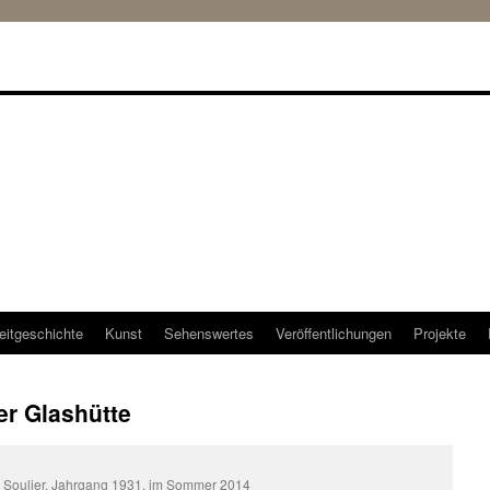
eitgeschichte
Kunst
Sehenswertes
Veröffentlichungen
Projekte
er Glashütte
 Soulier, Jahrgang 1931, im Sommer 2014