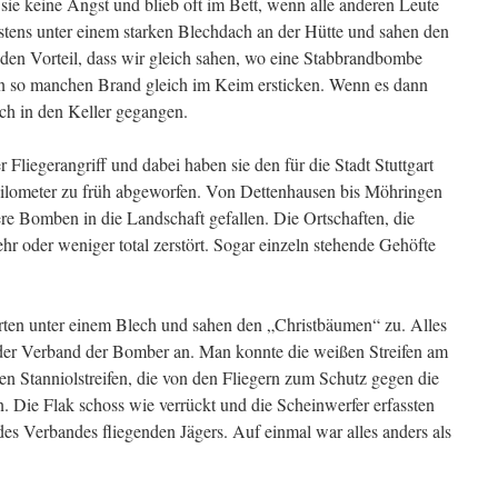
 sie keine Angst und blieb oft im Bett, wenn alle anderen Leute
stens unter einem starken Blechdach an der Hütte und sahen den
 den Vorteil, dass wir gleich sahen, wo eine Stabbrandbombe
en so manchen Brand gleich im Keim ersticken. Wenn es dann
ch in den Keller gegangen.
Fliegerangriff und dabei haben sie den für die Stadt Stuttgart
lometer zu früh abgeworfen. Von Dettenhausen bis Möhringen
re Bomben in die Landschaft gefallen. Die Ortschaften, die
r oder weniger total zerstört. Sogar einzeln stehende Gehöfte
rten unter einem Blech und sahen den „Christbäumen“ zu. Alles
 der Verband der Bomber an. Man konnte die weißen Streifen am
en Stanniolstreifen, die von den Fliegern zum Schutz gegen die
 Die Flak schoss wie verrückt und die Scheinwerfer erfassten
es Verbandes fliegenden Jägers. Auf einmal war alles anders als