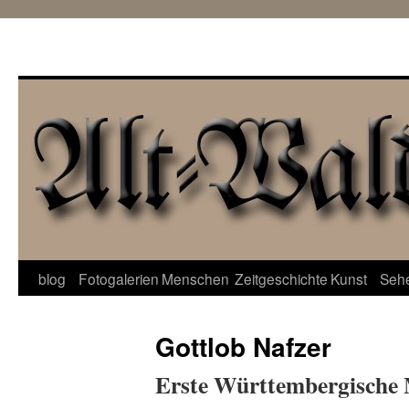
Zum
blog
Fotogalerien
Menschen
Zeitgeschichte
Kunst
Seh
Inhalt
Gottlob Nafzer
springen
Erste Württembergische 